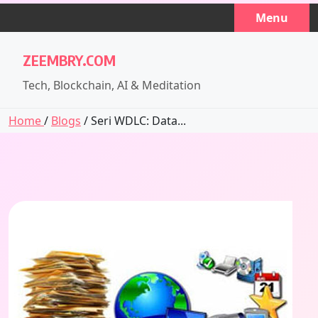
Skip
Menu
to
content
ZEEMBRY.COM
Tech, Blockchain, AI & Meditation
Home
/
Blogs
/ Seri WDLC: Data...