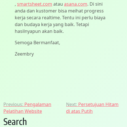
,
smartsheet.com
atau
asana.com
. Di sini
anda dan kustomer bisa meihat progress
kerja secara realtime. Tentu ini perlu biaya
dan budaya kerja yang baik. Tetapi
hasilnyapun akan baik.
Semoga Bermanfaat,
Zeembry
Post
Previous:
Pengalaman
Next:
Persetujuan Hitam
Pelatihan Website
di atas Putih
navigation
Search