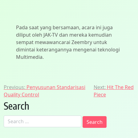
Pada saat yang bersamaan, acara ini juga
diliput oleh JAK-TV dan mereka kemudian
sempat mewawancarai Zeembry untuk
dimintai keterangannya mengenai teknologi
Multimedia.
Post
Previous:
Penyusunan Standarisasi
Next:
Hit The Red
Quality Control
Piece
navigation
Search
Search
for: