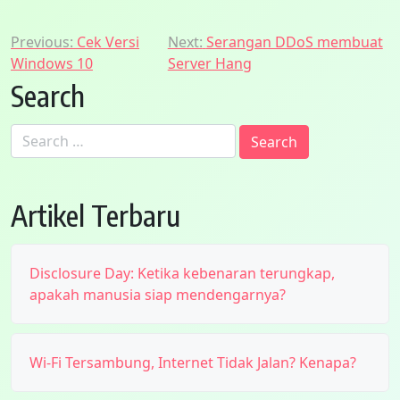
Post
Previous:
Cek Versi
Next:
Serangan DDoS membuat
Windows 10
Server Hang
navigation
Search
Search
for:
Artikel Terbaru
Disclosure Day: Ketika kebenaran terungkap,
apakah manusia siap mendengarnya?
Wi-Fi Tersambung, Internet Tidak Jalan? Kenapa?