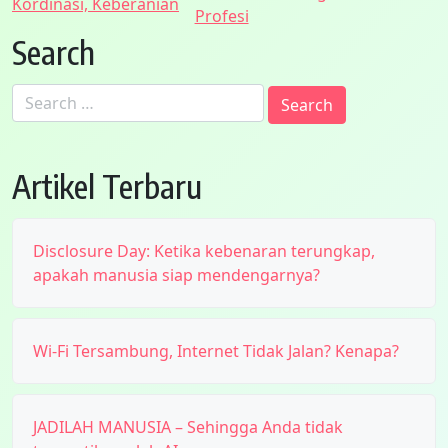
navigation
Kordinasi, Keberanian
Profesi
Search
Search
for:
Artikel Terbaru
Disclosure Day: Ketika kebenaran terungkap,
apakah manusia siap mendengarnya?
Wi-Fi Tersambung, Internet Tidak Jalan? Kenapa?
JADILAH MANUSIA – Sehingga Anda tidak