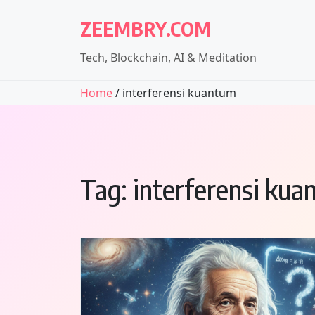
Skip
ZEEMBRY.COM
to
content
Tech, Blockchain, AI & Meditation
Home
/ interferensi kuantum
Tag:
interferensi ku