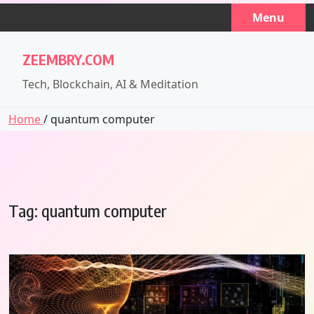
Skip
Menu
to
content
ZEEMBRY.COM
Tech, Blockchain, AI & Meditation
Home
/ quantum computer
Tag:
quantum computer