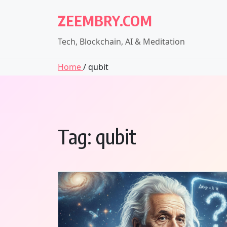
Skip
ZEEMBRY.COM
to
content
Tech, Blockchain, AI & Meditation
Home
/ qubit
Tag:
qubit