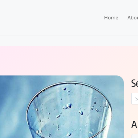
Home
Abo
S
Se
for
A