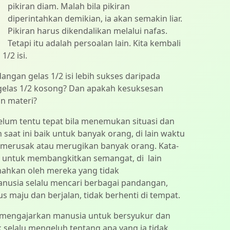
pikiran diam. Malah bila pikiran
diperintahkan demikian, ia akan semakin liar.
Pikiran harus dikendalikan melalui nafas.
Tetapi itu adalah persoalan lain. Kita kembali
/2 isi.
gan gelas 1/2 isi lebih sukses daripada
las 1/2 kosong? Dan apakah kesuksesan
an materi?
elum tentu tepat bila menemukan situasi dan
saat ini baik untuk banyak orang, di lain waktu
merusak atau merugikan banyak orang. Kata-
an untuk membangkitkan semangat, di lain
ahkan oleh mereka yang tidak
anusia selalu mencari berbagai pandangan,
maju dan berjalan, tidak berhenti di tempat.
is, mengajarkan manusia untuk bersyukur dan
k selalu mengeluh tentang apa yang ia tidak