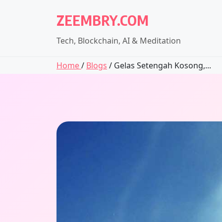
Skip
ZEEMBRY.COM
to
content
Tech, Blockchain, AI & Meditation
Home
/
Blogs
/ Gelas Setengah Kosong,...