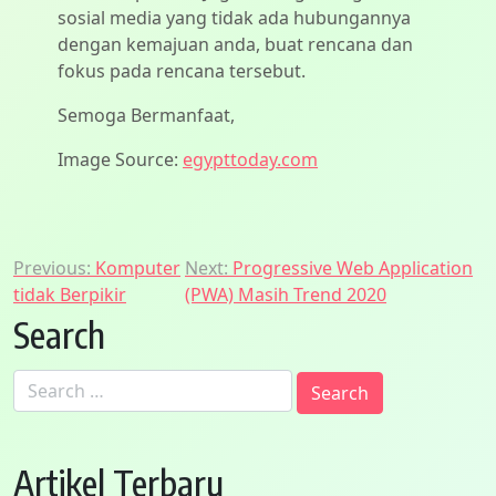
sosial media yang tidak ada hubungannya
dengan kemajuan anda, buat rencana dan
fokus pada rencana tersebut.
Semoga Bermanfaat,
Image Source:
egypttoday.com
Post
Previous:
Komputer
Next:
Progressive Web Application
tidak Berpikir
(PWA) Masih Trend 2020
navigation
Search
Search
for:
Artikel Terbaru